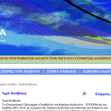
ΓΗΣ ΠΡΟΓΡΑΜΜΑΤΩΝ ΔΙΑΛΟΓΗ ΣΤΗΝ ΠΗΓΗ ΚΑΙ ΣΥΣΤΗΜΑΤΩΝ ΔΙΑΧΕΙΡΙΣ
ΡΘΩΣΗ ΕΠΕΞΗΓΗΜΑΤΙΚΩΝ ΚΑΙ ΑΝΑΜΝΗΣΤΙΚΩΝ ΠΙΝΑΚΙΔΩΝ ΕΡΓΩΝ ΤΟΥ Ε
|
|
 ΕΤΑΙΡΙΕΣ
ΥΓΡΑ ΑΠΟΒΛΗΤΑ
ΣΤΕΡΕΑ ΑΠΟΒΛΗΤΑ
ΚΛΙΜΑΤΙΚΗ ΑΛΛΑΓ
ρχική σελίδα
>
Υγρά Απόβλητα
Υγρά Απόβλητα
Ενέργειες
Υγρά Απόβλητα
Το Επιχειρησιακό Πρόγραμμα «Περιβάλλον και Αειφόρος Ανάπτυξη» - ΕΠΠΕΡΑΑ για την
περίοδο 2007-2013, με γνώμονα την Πράσινη Ανάπτυξη και επίκεντρο τον Άνθρωπο και