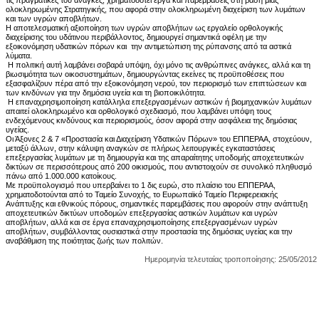
τις πραγματικές του ανάγκες, χρηματοδοτεί έργα και παρεμβάσεις στη βάση μιας
ολοκληρωμένης Στρατηγικής, που αφορά στην ολοκληρωμένη διαχείριση των λυμάτων
και των υγρών αποβλήτων.
Η αποτελεσματική αξιοποίηση των υγρών αποβλήτων ως εργαλείο ορθολογικής
διαχείρισης του υδάτινου περιβάλλοντος, δημιουργεί σημαντικά οφέλη με την
εξοικονόμηση υδατικών πόρων και την αντιμετώπιση της ρύπανσης από τα αστικά
λύματα.
Η πολιτική αυτή λαμβάνει σοβαρά υπόψη, όχι μόνο τις ανθρώπινες ανάγκες, αλλά και τη
βιωσιμότητα των οικοσυστημάτων, δημιουργώντας εκείνες τις προϋποθέσεις που
εξασφαλίζουν πέρα από την εξοικονόμηση νερού, τον περιορισμό των επιπτώσεων και
των κινδύνων για την δημόσια υγεία και τη βιοποικιλότητα.
Η επαναχρησιμοποίηση κατάλληλα επεξεργασμένων αστικών ή βιομηχανικών λυμάτων
απαιτεί ολοκληρωμένο και ορθολογικό σχεδιασμό, που λαμβάνει υπόψη τους
ενδεχόμενους κινδύνους και περιορισμούς, όσον αφορά στην ασφάλεια της δημόσιας
υγείας.
Οι Άξονες 2 & 7 «Προστασία και Διαχείριση Υδατικών Πόρων» του ΕΠΠΕΡΑΑ, στοχεύουν,
μεταξύ άλλων, στην κάλυψη αναγκών σε πλήρως λειτουργικές εγκαταστάσεις
επεξεργασίας λυμάτων με τη δημιουργία και της απαραίτητης υποδομής αποχετευτικών
δικτύων σε περισσότερους από 200 οικισμούς, που αντιστοιχούν σε συνολικό πληθυσμό
πάνω από 1.000.000 κατοίκους.
Με προϋπολογισμό που υπερβαίνει το 1 δις ευρώ, στο πλαίσιο του ΕΠΠΕΡΑΑ,
χρηματοδοτούνται από το Ταμείο Συνοχής, το Ευρωπαϊκό Ταμείο Περιφερειακής
Ανάπτυξης και εθνικούς πόρους, σημαντικές παρεμβάσεις που αφορούν στην ανάπτυξη
αποχετευτικών δικτύων υποδομών επεξεργασίας αστικών λυμάτων και υγρών
αποβλήτων, αλλά και σε έργα επαναχρησιμοποίησης επεξεργασμένων υγρών
αποβλήτων, συμβάλλοντας ουσιαστικά στην προστασία της δημόσιας υγείας και την
αναβάθμιση της ποιότητας ζωής των πολιτών.
Ημερομηνία τελευταίας τροποποίησης: 25/05/2012