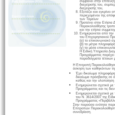
συμβάλει στην επίτευξη
Ροές δεδομένων (RSS)
διαχείρισής του, συμπε
διαχείρισής του,
Εξετάζει και εγκρίνει 
περιεχομένου της απόφ
Ευρετήριο όρων
των Ταμείων
Προτείνει στην Ετήσια
Παρακολούθησης τροπο
και την ετήσια συμμετο
Χρήσιμοι σύνδεσμοι
Ενημερώνεται από την 
του Επιχειρησιακού Πρ
(α) το επικοινωνιακό σ
(β) τα μέτρα πληροφόρη
(γ) τα μέσα επικοινωνί
Η Ειδική Υπηρεσία Διαχ
Προγράμματος παρέχει
παραδείγματα τέτοιων 
Η Επιτροπή Παρακολούθηση
άσκηση των καθηκόντων τη
Έχει δικαίωμα πληροφόρησ
δικαίωμα πρόσβασης σε ό
καθώς και την υλοποίηση
Ενημερώνεται σχετικά με 
Προγράμματος και τις διε
Ενημερώνεται σχετικά με 
του Ν. 3614/2007 της Ειδ
Προγράμματος «Περιβάλλο
Στην παρούσα ενότητα παρατ
Επιτροπών Παρακολούθησης
συνεδρίαση.