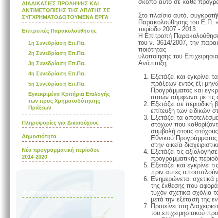
σκοπό αυτό σε κάθε πρόγρ
ΔΙΑΔΙΚΑΣΙΕΣ ΠΡΟΛΗΨΗΣ ΚΑΙ
ΑΝΤΙΜΕΤΩΠΙΣΗΣ ΤΗΣ ΑΠΑΤΗΣ ΣΕ
Στο πλαίσιο αυτό, συγκροτ
ΣΥΓΧΡΗΜΑΤΟΔΟΤΟΥΜΕΝΑ ΕΡΓΑ
Παρακολούθησης του Ε.Π. «
περίοδο 2007 - 2013.
Επιτροπές Παρακολούθησης
Η Επιτροπή Παρακολούθηση
του ν. 3614/2007, την παρα
1η Συνεδρίαση Επ.Πα.
ποιότητας
2η Συνεδρίαση Επ.Πα.
υλοποίησης του Επιχειρησι
Ανάπτυξη.
3η Συνεδρίαση Επ.Πα.
4η Συνεδρίαση Επ.Πα.
Εξετάζει και εγκρίνει 
πράξεων εντός έξι μην
5η Συνεδρίαση Επ.Πα.
Προγράμματος και εγκρί
Εγκεκριμένα Κριτήρια Επιλογής
αυτών σύμφωνα με τις
των προς Χρηματοδότησης
Εξετάζει σε περιοδική
Πράξεων
επίτευξη των ειδικών 
Εξετάζει τα αποτελέσμα
Πληροφορίες για Δικαιούχους
στόχων που καθορίζοντα
συμβολή στους στόχους 
Δημοσιότητα
Εθνικού Προγράμματος 
στην οικεία διαχειριστι
Νέα προγραμματική περίοδος
Εξετάζει τις αξιολογήσε
2014-2020
προγραμματικής περιό
Εξετάζει και εγκρίνει τ
πριν αυτές αποσταλούν
Ενημερώνεται σχετικά μ
της έκθεσης που αφορά
Φωτογραφίες και Πολυμέσα
τυχόν σχετικά σχόλια 
μετά την εξέταση της ε
Προτείνει στη Διαχειρ
του επιχειρησιακού πρ