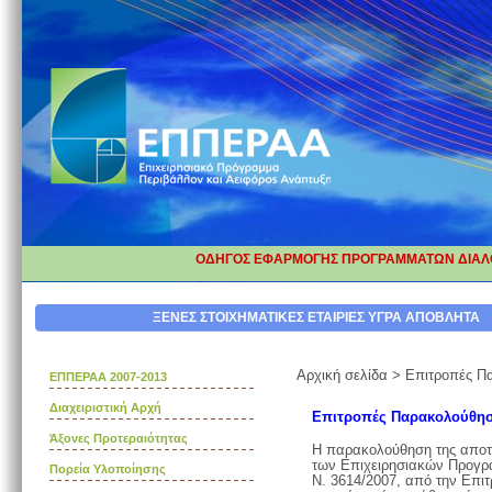
ΟΔΗΓΟΣ ΕΦΑΡΜΟΓΗΣ ΠΡΟΓΡΑΜΜΑΤΩΝ ΔΙΑΛΟ
ΔΙΟΡΘΩΣΗ ΕΠΕΞΗΓΗΜΑΤΙΚΩΝ ΚΑ
ΞΕΝΕΣ ΣΤΟΙΧΗΜΑΤΙΚΕΣ ΕΤΑΙΡΙΕΣ
ΥΓΡΑ ΑΠΟΒΛΗΤΑ
Αρχική σελίδα
>
Επιτροπές Π
ΕΠΠΕΡΑΑ 2007-2013
Διαχειριστική Αρχή
Επιτροπές Παρακολούθη
Άξονες Προτεραιότητας
Η παρακολούθηση της αποτε
των Επιχειρησιακών Προγρα
Πορεία Υλοποίησης
Ν. 3614/2007, από την Επι