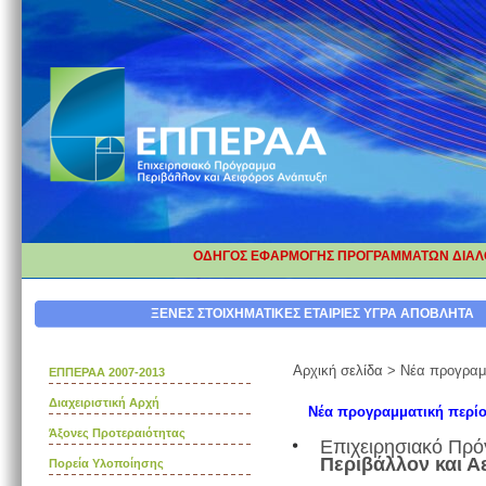
ΟΔΗΓΟΣ ΕΦΑΡΜΟΓΗΣ ΠΡΟΓΡΑΜΜΑΤΩΝ ΔΙΑΛΟ
ΔΙΟΡΘΩΣΗ ΕΠΕΞΗΓΗΜΑΤΙΚΩΝ ΚΑ
ΞΕΝΕΣ ΣΤΟΙΧΗΜΑΤΙΚΕΣ ΕΤΑΙΡΙΕΣ
ΥΓΡΑ ΑΠΟΒΛΗΤΑ
Αρχική σελίδα
>
Νέα προγραμμ
ΕΠΠΕΡΑΑ 2007-2013
Διαχειριστική Αρχή
Νέα προγραμματική περίο
Άξονες Προτεραιότητας
Επιχειρησιακό Πρό
Περιβάλλον και Α
Πορεία Υλοποίησης