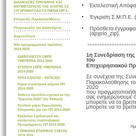
ΔΙΑΔΙΚΑΣΙΕΣ ΠΡΟΛΗΨΗΣ ΚΑΙ
Εκτελεστική Απόφα
ΑΝΤΙΜΕΤΩΠΙΣΗΣ ΤΗΣ ΑΠΑΤΗΣ ΣΕ
ΣΥΓΧΡΗΜΑΤΟΔΟΤΟΥΜΕΝΑ ΕΡΓΑ
Έγκριση Σ.Μ.Π.Ε. (
Επιτροπές Παρακολούθησης
Πρόσθετα έγγρα
Πληροφορίες για Δικαιούχους
(αρχείο_zip).
Δημοσιότητα
====================
Νέα προγραμματική περίοδος
2014-2020
1η Συνεδρίαση τη
ΔΙΑΒΟΥΛΕΥΣΗ ΣΜΠΕ
του
YMΕΠΕΡΑΑ 2014-2020
Επιχειρησιακού Π
ΕΓΚΡΙΣΗ ΣΜΠΕ ΥΜΕΠΕΡΑΑ
2014-2020
Σε συνέχεια της Συν
ΠΡΟΣΚΛΗΣΕΙΣ - ΕΝΤΑΞΕΙΣ
Παρακολούθησης του
Κύρια στρατηγικά κείμενα ΠΠ
2020
2014-2020
που πραγματοποιήθη
Έκθεση προόδου σχετικά με την
σας ενημερώνουμε ό
"Ευρώπη 2020" (5η Έκθεση)
μπορείτε να τα βρείτ
Position paper Ευρωπαϊκής
μπορείτε να το βρείτ
Επιτροπής για την ΠΠ 2014-2020
Εγκύκλιοι Σχεδιασμού και
κατάρτισης Αναπτυξιακού
Προγράμματος ΠΠ 2014-2020
Ημ
ΣΥΜΦΩΝΟ ΕΤΑΙΡΙΚΗΣ ΣΧΕΣΗΣ
2014-2020