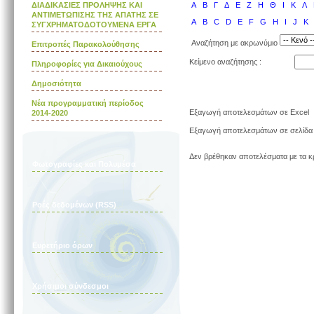
ΔΙΑΔΙΚΑΣΙΕΣ ΠΡΟΛΗΨΗΣ ΚΑΙ
Α
Β
Γ
Δ
Ε
Ζ
Η
Θ
Ι
Κ
Λ
ΑΝΤΙΜΕΤΩΠΙΣΗΣ ΤΗΣ ΑΠΑΤΗΣ ΣΕ
A
B
C
D
E
F
G
H
I
J
K
ΣΥΓΧΡΗΜΑΤΟΔΟΤΟΥΜΕΝΑ ΕΡΓΑ
Αναζήτηση με ακρωνύμιο
Επιτροπές Παρακολούθησης
Κείμενο αναζήτησης :
Πληροφορίες για Δικαιούχους
Δημοσιότητα
Νέα προγραμματική περίοδος
Εξαγωγή αποτελεσμάτων σε Excel
2014-2020
Εξαγωγή αποτελεσμάτων σε σελίδ
Δεν βρέθηκαν αποτελέσματα με τα κρ
Φωτογραφίες και Πολυμέσα
Ροές δεδομένων (RSS)
Ευρετήριο όρων
Χρήσιμοι σύνδεσμοι